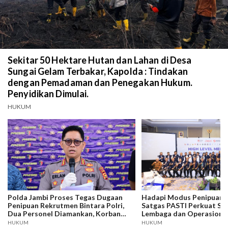
Sekitar 50 Hektare Hutan dan Lahan di Desa
Sungai Gelam Terbakar, Kapolda : Tindakan
dengan Pemadaman dan Penegakan Hukum.
Penyidikan Dimulai.
HUKUM
Polda Jambi Proses Tegas Dugaan
Hadapi Modus Penipuan C
Penipuan Rekrutmen Bintara Polri,
Satgas PASTI Perkuat Sin
Dua Personel Diamankan, Korban
Lembaga dan Operasiona
Dari Rakyat Biasa Hingga Perwira,
Anti-Scam
HUKUM
HUKUM