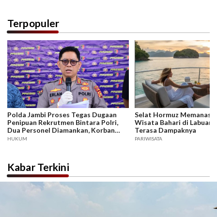
Kerugian Miliar Rupiah.
Terpopuler
Polda Jambi Proses Tegas Dugaan
Selat Hormuz Memanas, B
Penipuan Rekrutmen Bintara Polri,
Wisata Bahari di Labuan 
Dua Personel Diamankan, Korban
Terasa Dampaknya
Dari Rakyat Biasa Hingga Perwira,
HUKUM
PARIWISATA
Kerugian Miliar Rupiah.
Kabar Terkini