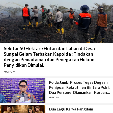
Sekitar 50 Hektare Hutan dan Lahan di Desa
Sungai Gelam Terbakar, Kapolda : Tindakan
dengan Pemadaman dan Penegakan Hukum.
Penyidikan Dimulai.
HUKUM
Polda Jambi Proses Tegas Dugaan
Penipuan Rekrutmen Bintara Polri,
Dua Personel Diamankan, Korban
Dari Rakyat Biasa Hingga Perwira,
HUKUM
Kerugian Miliar Rupiah.
Dua Lagu Karya Pangdam