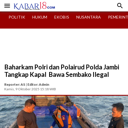


POLITIK
HUKUM
EKOBIS
NUSANTARA
PEMERIN
Baharkam Polri dan Polairud Polda Jambi
Tangkap Kapal Bawa Sembako Ilegal
Reporter: AS
|
Editor: Admin
Kamis, 9 Oktober 2025 15:18 WIB