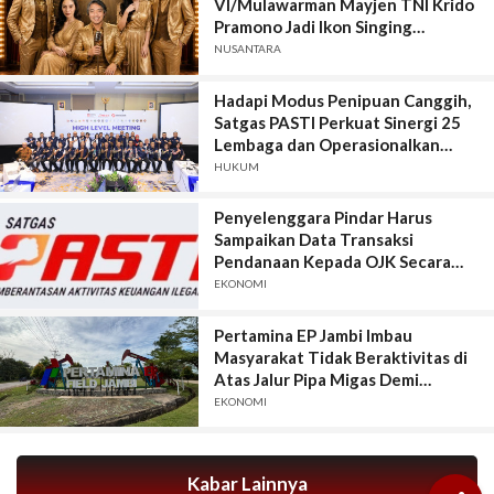
VI/Mulawarman Mayjen TNI Krido
Pramono Jadi Ikon Singing
Competition HUT Ke-81 RI
NUSANTARA
Hadapi Modus Penipuan Canggih,
Satgas PASTI Perkuat Sinergi 25
Lembaga dan Operasionalkan
Sistem Anti-Scam
HUKUM
Penyelenggara Pindar Harus
Sampaikan Data Transaksi
Pendanaan Kepada OJK Secara
Lengkap, Akurat, Terkini, Utuh, dan
EKONOMI
Tepat Waktu
Pertamina EP Jambi Imbau
Masyarakat Tidak Beraktivitas di
Atas Jalur Pipa Migas Demi
Keselamatan Bersama
EKONOMI
Kabar Lainnya