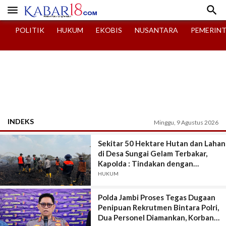


POLITIK
HUKUM
EKOBIS
NUSANTARA
PEMERIN
INDEKS
Minggu, 9 Agustus 2026
Sekitar 50 Hektare Hutan dan Lahan
di Desa Sungai Gelam Terbakar,
Kapolda : Tindakan dengan
Pemadaman dan Penegakan Hukum.
HUKUM
Penyidikan Dimulai.
Polda Jambi Proses Tegas Dugaan
Penipuan Rekrutmen Bintara Polri,
Dua Personel Diamankan, Korban