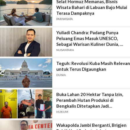
Selat Hormuz Memanas, Bisnis
Wisata Bahari di Labuan Bajo Mulai
Terasa Dampaknya
PARIWISATA
Yuliadi Chandra: Padang Punya
Peluang Emas Masuk UNESCO,
Sebagai Warisan Kuliner Dunia,
Media dan Masyarakat Harus
NUSANTARA
Bergerak Bersama.
Teguh: Revolusi Kuba Masih Relevan
untuk Terus Digaungkan
DUNIA
Buka Lahan 20 Hektar Tanpa Izin,
Perambah Hutan Produksi di
Bengkalis Ditetapkan Jadi
Tersangka
HUKUM
Wakapolda Jambi Berganti, Brigjen