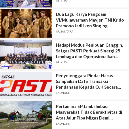
Dari Rakyat Biasa Hingga Perwira,
HUKUM
Kerugian Miliar Rupiah.
Dua Lagu Karya Pangdam
VI/Mulawarman Mayjen TNI Krido
Pramono Jadi Ikon Singing
Competition HUT Ke-81 RI
NUSANTARA
Hadapi Modus Penipuan Canggih,
Satgas PASTI Perkuat Sinergi 25
Lembaga dan Operasionalkan
Sistem Anti-Scam
HUKUM
Penyelenggara Pindar Harus
Sampaikan Data Transaksi
Pendanaan Kepada OJK Secara
Lengkap, Akurat, Terkini, Utuh, dan
EKONOMI
Tepat Waktu
Pertamina EP Jambi Imbau
Masyarakat Tidak Beraktivitas di
Atas Jalur Pipa Migas Demi
Keselamatan Bersama
EKONOMI