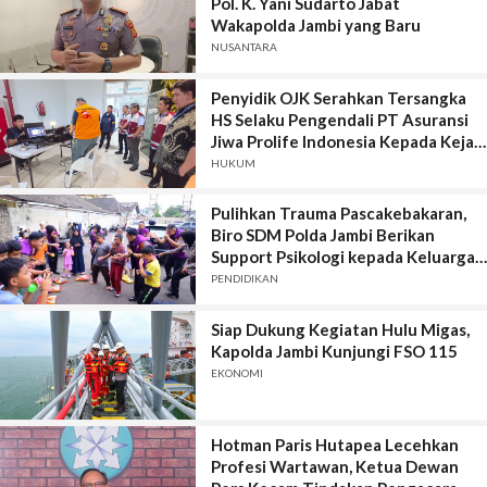
Pol. K. Yani Sudarto Jabat
Wakapolda Jambi yang Baru
NUSANTARA
Penyidik OJK Serahkan Tersangka
HS Selaku Pengendali PT Asuransi
Jiwa Prolife Indonesia Kepada Kejari
Jakarta Selatan, Jaksa Penuntut
HUKUM
Umum : Berkas Perkara Dinyatakan
Lengkap (P.21)
Pulihkan Trauma Pascakebakaran,
Biro SDM Polda Jambi Berikan
Support Psikologi kepada Keluarga
Korban
PENDIDIKAN
Siap Dukung Kegiatan Hulu Migas,
Kapolda Jambi Kunjungi FSO 115
EKONOMI
Hotman Paris Hutapea Lecehkan
Profesi Wartawan, Ketua Dewan