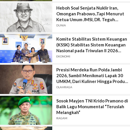
Heboh Soal Senjata Nuklir Iran,
Omongan Prabowo..Tapi Menurut
Ketua Umum JMSI, DR. Teguh
Santosa, Kutipan yang Viral itu,
DUNIA
Keluar Jauh dari Konteks Asli
Komite Stabilitas Sistem Keuangan
(KSSK) Stabilitas Sistem Keuangan
Nasional pada Triwulan II 2026
Terjaga di Tengah Meningkatnya
EKONOMI
Ketidakpastian Ekonomi Global
Presisi Merdeka Run Polda Jambi
2026, Sambil Menikmati Lapak 30
UMKM, Dari Kuliner Hingga Produk
Kreatif
OLAHRAGA
Sosok Mayjen TNI Krido Pramono di
Balik Lagu Monumental “Teruslah
Melangkah”
RAGAM