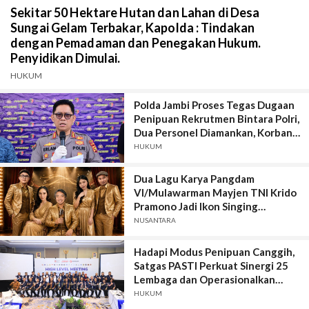
Sekitar 50 Hektare Hutan dan Lahan di Desa
Sungai Gelam Terbakar, Kapolda : Tindakan
dengan Pemadaman dan Penegakan Hukum.
Penyidikan Dimulai.
HUKUM
Polda Jambi Proses Tegas Dugaan
Penipuan Rekrutmen Bintara Polri,
Dua Personel Diamankan, Korban
Dari Rakyat Biasa Hingga Perwira,
HUKUM
Kerugian Miliar Rupiah.
Dua Lagu Karya Pangdam
VI/Mulawarman Mayjen TNI Krido
Pramono Jadi Ikon Singing
Competition HUT Ke-81 RI
NUSANTARA
Hadapi Modus Penipuan Canggih,
Satgas PASTI Perkuat Sinergi 25
Lembaga dan Operasionalkan
Sistem Anti-Scam
HUKUM