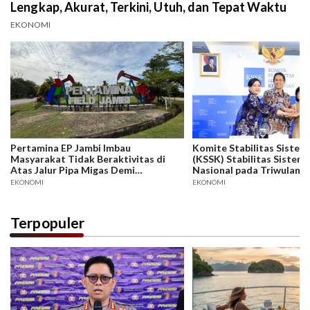
Lengkap, Akurat, Terkini, Utuh, dan Tepat Waktu
EKONOMI
Pertamina EP Jambi Imbau
Komite Stabilitas Siste
Masyarakat Tidak Beraktivitas di
(KSSK) Stabilitas Sistem
Atas Jalur Pipa Migas Demi
Nasional pada Triwulan II
Keselamatan Bersama
Terjaga di Tengah Menin
EKONOMI
EKONOMI
Ketidakpastian Ekonomi 
Terpopuler