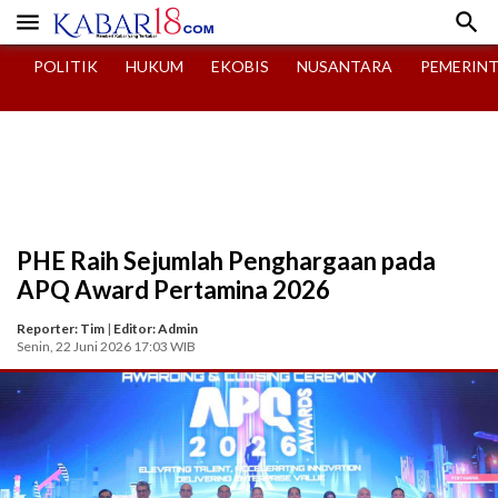


POLITIK
HUKUM
EKOBIS
NUSANTARA
PEMERIN
PHE Raih Sejumlah Penghargaan pada
APQ Award Pertamina 2026
Reporter: Tim
|
Editor: Admin
Senin, 22 Juni 2026 17:03 WIB