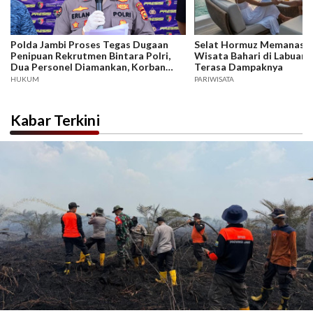
Polda Jambi Proses Tegas Dugaan
Selat Hormuz Memanas, B
Penipuan Rekrutmen Bintara Polri,
Wisata Bahari di Labuan 
Dua Personel Diamankan, Korban
Terasa Dampaknya
Dari Rakyat Biasa Hingga Perwira,
HUKUM
PARIWISATA
Kerugian Miliar Rupiah.
Kabar Terkini