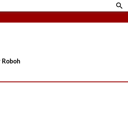

r Roboh