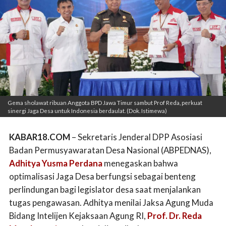
Gema sholawat ribuan Anggota BPD Jawa Timur sambut Prof Reda, perkuat
sinergi Jaga Desa untuk Indonesia berdaulat. (Dok. Istimewa)
KABAR18.COM
– Sekretaris Jenderal DPP Asosiasi
Badan Permusyawaratan Desa Nasional (ABPEDNAS),
Adhitya Yusma Perdana
menegaskan bahwa
optimalisasi Jaga Desa berfungsi sebagai benteng
perlindungan bagi legislator desa saat menjalankan
tugas pengawasan. Adhitya menilai Jaksa Agung Muda
Bidang Intelijen Kejaksaan Agung RI,
Prof. Dr. Reda