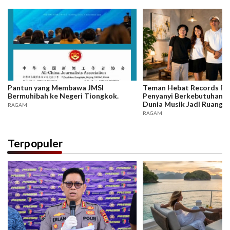
Pantun yang Membawa JMSI
Teman Hebat Records Rili
Bermuhibah ke Negeri Tiongkok.
Penyanyi Berkebutuhan K
Dunia Musik Jadi Ruang In
RAGAM
Berkarya
RAGAM
Terpopuler