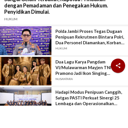
dengan Pemadaman dan Penegakan Hukum.
Penyidikan Dimulai.
HUKUM
Polda Jambi Proses Tegas Dugaan
Penipuan Rekrutmen Bintara Polri,
Dua Personel Diamankan, Korban
Dari Rakyat Biasa Hingga Perwira,
HUKUM
Kerugian Miliar Rupiah.
Dua Lagu Karya Pangdam

VI/Mulawarman Mayjen TNI Krido
Pramono Jadi Ikon Singing
Competition HUT Ke-81 RI
NUSANTARA
Hadapi Modus Penipuan Canggih,
Satgas PASTI Perkuat Sinergi 25
Lembaga dan Operasionalkan
Sistem Anti-Scam
HUKUM
Penyelenggara Pindar Harus