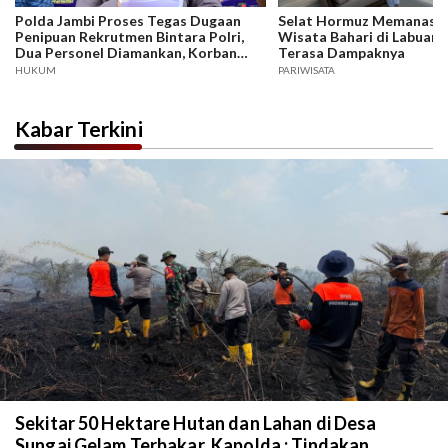
Polda Jambi Proses Tegas Dugaan
Selat Hormuz Memanas, B
Penipuan Rekrutmen Bintara Polri,
Wisata Bahari di Labuan 
Dua Personel Diamankan, Korban
Terasa Dampaknya
Dari Rakyat Biasa Hingga Perwira,
HUKUM
PARIWISATA
Kerugian Miliar Rupiah.
Kabar Terkini
Sekitar 50 Hektare Hutan dan Lahan di Desa
Sungai Gelam Terbakar, Kapolda : Tindakan