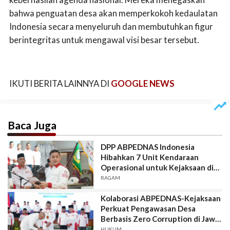
bahwa penguatan desa akan memperkokoh kedaulatan
Indonesia secara menyeluruh dan membutuhkan figur
berintegritas untuk mengawal visi besar tersebut.
IKUTI BERITA LAINNYA DI
GOOGLE NEWS
Baca Juga
DPP ABPEDNAS Indonesia
Hibahkan 7 Unit Kendaraan
Operasional untuk Kejaksaan di
Aceh dan Sumatera Utara
RAGAM
Kolaborasi ABPEDNAS-Kejaksaan
Perkuat Pengawasan Desa
Berbasis Zero Corruption di Jawa
Timur
HUKUM