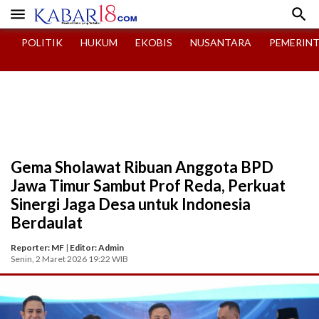


POLITIK
HUKUM
EKOBIS
NUSANTARA
PEMERIN
Gema Sholawat Ribuan Anggota BPD
Jawa Timur Sambut Prof Reda, Perkuat
Sinergi Jaga Desa untuk Indonesia
Berdaulat
Reporter: MF
|
Editor: Admin
Senin, 2 Maret 2026 19:22 WIB