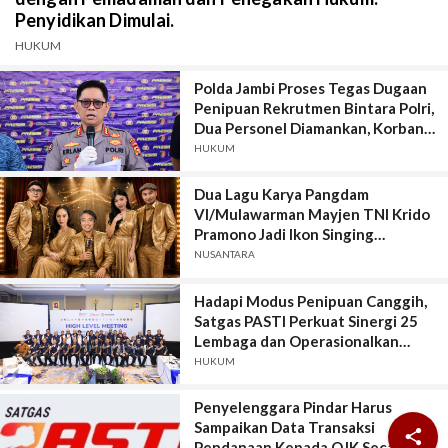
Penyidikan Dimulai.
HUKUM
Polda Jambi Proses Tegas Dugaan
Penipuan Rekrutmen Bintara Polri,
Dua Personel Diamankan, Korban
Dari Rakyat Biasa Hingga Perwira,
HUKUM
Kerugian Miliar Rupiah.
Dua Lagu Karya Pangdam
VI/Mulawarman Mayjen TNI Krido
Pramono Jadi Ikon Singing
Competition HUT Ke-81 RI
NUSANTARA
Hadapi Modus Penipuan Canggih,
Satgas PASTI Perkuat Sinergi 25
Lembaga dan Operasionalkan
Sistem Anti-Scam
HUKUM
Penyelenggara Pindar Harus
Sampaikan Data Transaksi

Pendanaan Kepada OJK Secara