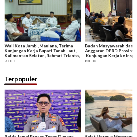
Wali Kota Jambi, Maulana, Terima
Badan Musyawarah dan 
Kunjungan Kerja Bupati Tanah Laut,
Anggaran DPRD Provinsi 
Kalimantan Selatan, Rahmat Trianto,
Kunjungan Kerja ke Insp
Provinsi DKI Jakarta
POLITIK
POLITIK
Terpopuler
Polda Jambi Proses Tegas Dugaan
Selat Hormuz Memanas, B