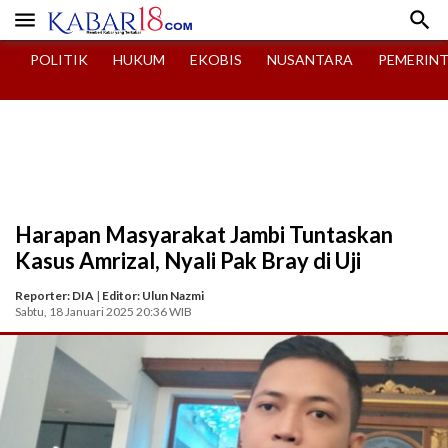


POLITIK
HUKUM
EKOBIS
NUSANTARA
PEMERIN
Harapan Masyarakat Jambi Tuntaskan
Kasus Amrizal, Nyali Pak Bray di Uji
Reporter: DIA
|
Editor: Ulun Nazmi
Sabtu, 18 Januari 2025 20:36 WIB