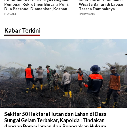
Penipuan Rekrutmen Bintara Polri,
Wisata Bahari di Labuan 
Dua Personel Diamankan, Korban
Terasa Dampaknya
Dari Rakyat Biasa Hingga Perwira,
HUKUM
PARIWISATA
Kerugian Miliar Rupiah.
Kabar Terkini
Sekitar 50 Hektare Hutan dan Lahan di Desa
Sungai Gelam Terbakar, Kapolda : Tindakan
dengan Pemadaman dan Penegakan Hukum.