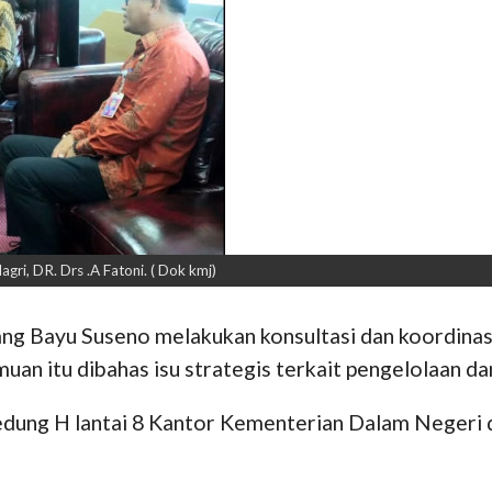
i, DR. Drs .A Fatoni. ( Dok kmj)
ng Bayu Suseno melakukan konsultasi dan koordinas
n itu dibahas isu strategis terkait pengelolaan d
edung H lantai 8 Kantor Kementerian Dalam Negeri 