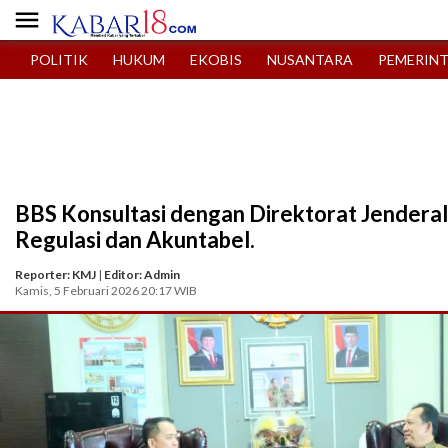

POLITIK
HUKUM
EKOBIS
NUSANTARA
PEMERIN
BBS Konsultasi dengan Direktorat Jendera
Regulasi dan Akuntabel.
Reporter: KMJ
|
Editor: Admin
Kamis, 5 Februari 2026 20:17 WIB