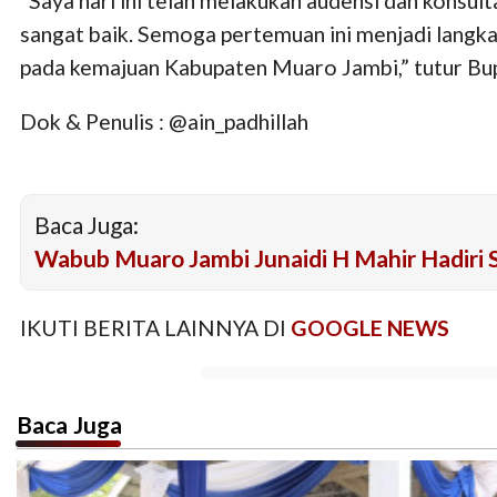
"Saya hari ini telah melakukan audensi dan konsu
sangat baik. Semoga pertemuan ini menjadi langka
pada kemajuan Kabupaten Muaro Jambi,” tutur Bupa
Dok & Penulis : @ain_padhillah
Baca Juga:
Wabub Muaro Jambi Junaidi H Mahir Hadiri S
IKUTI BERITA LAINNYA DI
GOOGLE NEWS
Baca Juga