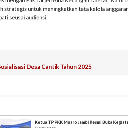
ltasi dengan Pak Dirjen Bina Keuangan Daerah. Kami 
h strategis untuk meningkatkan tata kelola anggaran 
ti seusai audiensi.
osialisasi Desa Cantik Tahun 2025
Ketua TP PKK Muaro Jambi Resmi Buka Kegiat
MUARO JAMBI