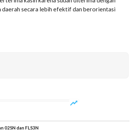
berterima kasih karena sudah diterima dengan
daerah secara lebih efektif dan berorientasi
an 02SN dan FLS3N