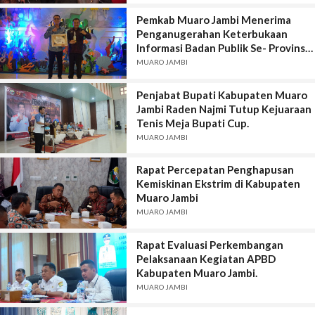
Pemkab Muaro Jambi Menerima
Penganugerahan Keterbukaan
Informasi Badan Publik Se- Provinsi
Jambi Tahun 2024.
MUARO JAMBI
Penjabat Bupati Kabupaten Muaro
Jambi Raden Najmi Tutup Kejuaraan
Tenis Meja Bupati Cup.
MUARO JAMBI
Rapat Percepatan Penghapusan
Kemiskinan Ekstrim di Kabupaten
Muaro Jambi
MUARO JAMBI
Rapat Evaluasi Perkembangan
Pelaksanaan Kegiatan APBD
Kabupaten Muaro Jambi.
MUARO JAMBI