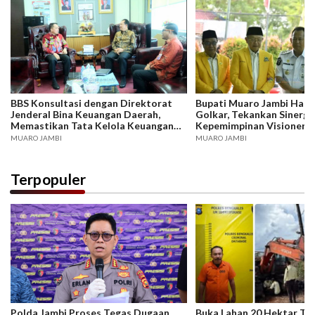
BBS Konsultasi dengan Direktorat
Bupati Muaro Jambi Hadi
Jenderal Bina Keuangan Daerah,
Golkar, Tekankan Sinergi
Memastikan Tata Kelola Keuangan
Kepemimpinan Visioner
Daerah Berjalan Sesuai Regulasi dan
MUARO JAMBI
MUARO JAMBI
Akuntabel.
Terpopuler
Polda Jambi Proses Tegas Dugaan
Buka Lahan 20 Hektar Tanp