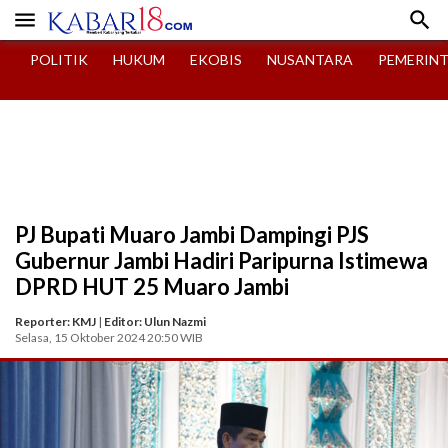


POLITIK
HUKUM
EKOBIS
NUSANTARA
PEMERIN
PJ Bupati Muaro Jambi Dampingi PJS
Gubernur Jambi Hadiri Paripurna Istimewa
DPRD HUT 25 Muaro Jambi
Reporter: KMJ
|
Editor: Ulun Nazmi
Selasa, 15 Oktober 2024 20:50 WIB