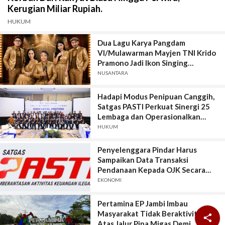
Kerugian Miliar Rupiah.
HUKUM
Dua Lagu Karya Pangdam
VI/Mulawarman Mayjen TNI Krido
Pramono Jadi Ikon Singing
Competition HUT Ke-81 RI
NUSANTARA
Hadapi Modus Penipuan Canggih,
Satgas PASTI Perkuat Sinergi 25
Lembaga dan Operasionalkan
Sistem Anti-Scam
HUKUM
Penyelenggara Pindar Harus
Sampaikan Data Transaksi
Pendanaan Kepada OJK Secara
Lengkap, Akurat, Terkini, Utuh, dan
EKONOMI
Tepat Waktu
Pertamina EP Jambi Imbau
Masyarakat Tidak Beraktivitas di

Atas Jalur Pipa Migas Demi