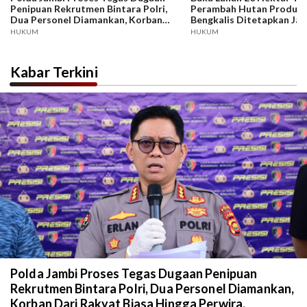
Penipuan Rekrutmen Bintara Polri,
Perambah Hutan Produksi
Dua Personel Diamankan, Korban
Bengkalis Ditetapkan Jad
Dari Rakyat Biasa Hingga Perwira,
HUKUM
HUKUM
Kerugian Miliar Rupiah.
Kabar Terkini
Polda Jambi Proses Tegas Dugaan Penipuan
Rekrutmen Bintara Polri, Dua Personel Diamankan,
Korban Dari Rakyat Biasa Hingga Perwira,