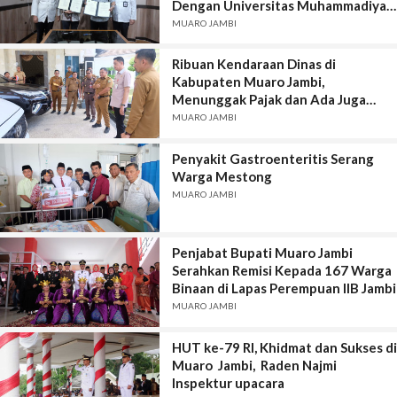
Dengan Universitas Muhammadiyah
Jambi
MUARO JAMBI
Ribuan Kendaraan Dinas di
Kabupaten Muaro Jambi,
Menunggak Pajak dan Ada Juga
Mobil Dinas Tidak Dikembalikan
MUARO JAMBI
Mantan Pejabat
Penyakit Gastroenteritis Serang
Warga Mestong
MUARO JAMBI
Penjabat Bupati Muaro Jambi
Serahkan Remisi Kepada 167 Warga
Binaan di Lapas Perempuan IIB Jambi
MUARO JAMBI
HUT ke-79 RI, Khidmat dan Sukses di
Muaro Jambi, Raden Najmi
Inspektur upacara