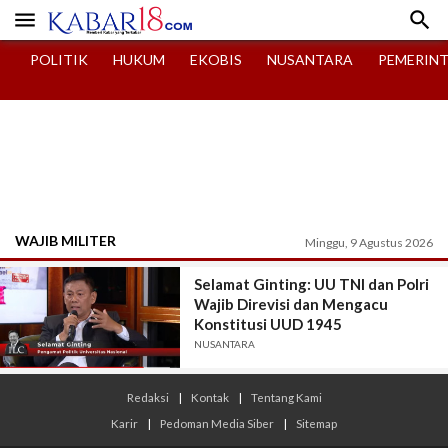


POLITIK
HUKUM
EKOBIS
NUSANTARA
PEMERIN
WAJIB MILITER
Minggu, 9 Agustus 2026
Selamat Ginting: UU TNI dan Polri
Wajib Direvisi dan Mengacu
Konstitusi UUD 1945
NUSANTARA
Redaksi
|
Kontak
|
Tentang Kami
Karir
|
Pedoman Media Siber
|
Sitemap