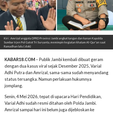
Kiri : Amrizal anggota DPRD Provinsi Jambi angkat tangan dan kanan Kapolda
Sumbar Irjen Pol Gatot Tri Suryanta, memimpin kegiatan khatam Al-Qur'an saat
Ramadhan lalu ( dok)
KABAR18.COM
– Publik Jambi kembali dibuat geram
dengan dua kasus viral sejak Desember 2025, Varial
Adhi Putra dan Amrizal, sama-sama sudah menyandang
status tersangka. Namun perlakuan hukumnya
jomplang.
Senin, 4 Mei 2026, tepat di upacara Hari Pendidikan,
Varial Adhi sudah resmi ditahan oleh Polda Jambi.
Amrizal sampai hari ini belum juga dijebloskan ke