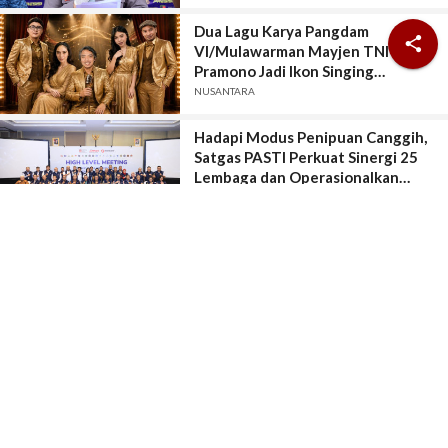
Kerugian Miliar Rupiah.
Dua Lagu Karya Pangdam

VI/Mulawarman Mayjen TNI Krido
Pramono Jadi Ikon Singing
Competition HUT Ke-81 RI
NUSANTARA
Hadapi Modus Penipuan Canggih,
Satgas PASTI Perkuat Sinergi 25
Lembaga dan Operasionalkan
Sistem Anti-Scam
HUKUM
Penyelenggara Pindar Harus
Sampaikan Data Transaksi
Pendanaan Kepada OJK Secara
Lengkap, Akurat, Terkini, Utuh, dan
EKONOMI
Tepat Waktu
Pertamina EP Jambi Imbau
Masyarakat Tidak Beraktivitas di
Atas Jalur Pipa Migas Demi
Keselamatan Bersama
EKONOMI