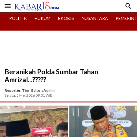


POLITIK
HUKUM
EKOBIS
NUSANTARA
PEMERIN
Beranikah Polda Sumbar Tahan
Amrizal...?????
Reporter: Tim
|
Editor: Admin
Selasa, 5 Mei 2026 09:01 WIB