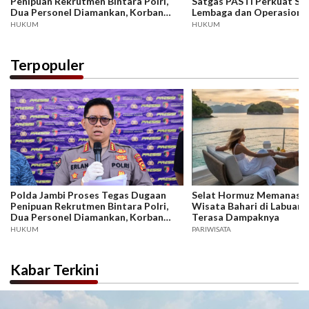
Penipuan Rekrutmen Bintara Polri,
Satgas PASTI Perkuat Sin
Dua Personel Diamankan, Korban
Lembaga dan Operasiona
Dari Rakyat Biasa Hingga Perwira,
Anti-Scam
HUKUM
HUKUM
Kerugian Miliar Rupiah.
Terpopuler
Polda Jambi Proses Tegas Dugaan
Selat Hormuz Memanas, B
Penipuan Rekrutmen Bintara Polri,
Wisata Bahari di Labuan 
Dua Personel Diamankan, Korban
Terasa Dampaknya
Dari Rakyat Biasa Hingga Perwira,
HUKUM
PARIWISATA
Kerugian Miliar Rupiah.
Kabar Terkini