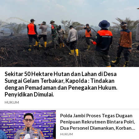
Sekitar 50 Hektare Hutan dan Lahan di Desa
Sungai Gelam Terbakar, Kapolda : Tindakan
dengan Pemadaman dan Penegakan Hukum.
Penyidikan Dimulai.
HUKUM
Polda Jambi Proses Tegas Dugaan
Penipuan Rekrutmen Bintara Polri,
Dua Personel Diamankan, Korban
Dari Rakyat Biasa Hingga Perwira,
HUKUM