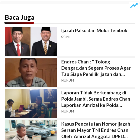
Baca Juga
Ijazah Palsu dan Muka Tembok
OPINI
Endres Chan : " Tolong
Dengar..dan Segera Proses Agar
Tau Siapa Pemilik Ijazah dan
Identitas Tersebut"
HUKUM
Laporan Tidak Berkembang di
Polda Jambi, Serma Endres Chan
Laporkan Amrizal ke Polda
Sumbar
HUKUM
Kasus Pencatutan Nomor Ijazah
Sersan Mayor TNI Endres Chan
Oleh Amrizal Anggota DPRD