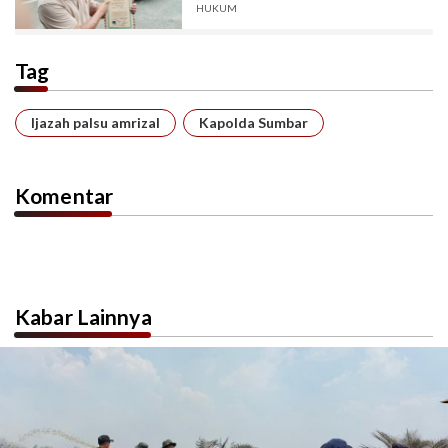
Provinsi Jambi, Naik Penyidikan di
HUKUM
Polda Sumbar, DPRD Jambi
Bungkam..?
Tag
Ijazah palsu amrizal
Kapolda Sumbar
Komentar
Kabar Lainnya