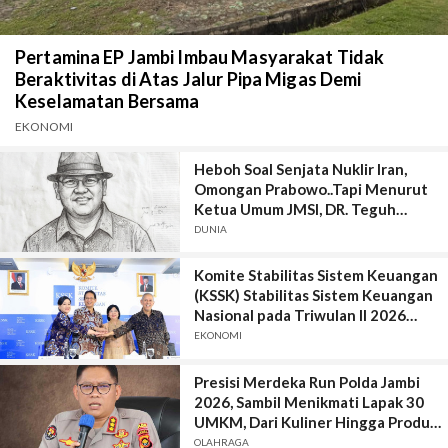
Pertamina EP Jambi Imbau Masyarakat Tidak
Beraktivitas di Atas Jalur Pipa Migas Demi
Keselamatan Bersama
EKONOMI
Heboh Soal Senjata Nuklir Iran,
Omongan Prabowo..Tapi Menurut
Ketua Umum JMSI, DR. Teguh
Santosa, Kutipan yang Viral itu,
DUNIA
Keluar Jauh dari Konteks Asli
Komite Stabilitas Sistem Keuangan
(KSSK) Stabilitas Sistem Keuangan
Nasional pada Triwulan II 2026
Terjaga di Tengah Meningkatnya
EKONOMI
Ketidakpastian Ekonomi Global
Presisi Merdeka Run Polda Jambi
2026, Sambil Menikmati Lapak 30
UMKM, Dari Kuliner Hingga Produk
Kreatif
OLAHRAGA