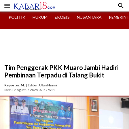


POLITIK
HUKUM
EKOBIS
NUSANTARA
PEMERIN
Tim Penggerak PKK Muaro Jambi Hadiri
Pembinaan Terpadu di Talang Bukit
Reporter: MJ
|
Editor: Ulun Nazmi
Sabtu, 2 Agustus 2025 07:57 WIB