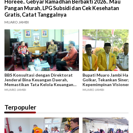
Horeee.. Gebyar Ramadhan Berbakti 2026.. Mau
Pangan Murah, LPG Subsidi dan Cek Kesehatan
Gratis, Catat Tanggalnya
MUARO JAMBI
BBS Konsultasi dengan Direktorat
Bupati Muaro Jambi Hadi
Jenderal Bina Keuangan Daerah,
Golkar, Tekankan Sinergi
Memastikan Tata Kelola Keuangan
Kepemimpinan Visioner
Daerah Berjalan Sesuai Regulasi dan
MUARO JAMBI
MUARO JAMBI
Akuntabel.
Terpopuler