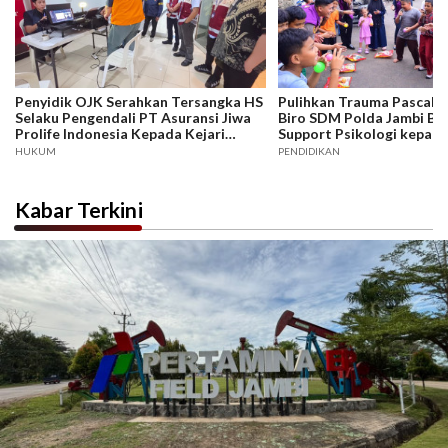
Penyidik OJK Serahkan Tersangka HS
Pulihkan Trauma Pascake
Selaku Pengendali PT Asuransi Jiwa
Biro SDM Polda Jambi Be
Prolife Indonesia Kepada Kejari
Support Psikologi kepada
Jakarta Selatan, Jaksa Penuntut
Korban
HUKUM
PENDIDIKAN
Umum : Berkas Perkara Dinyatakan
Lengkap (P.21)
Kabar Terkini