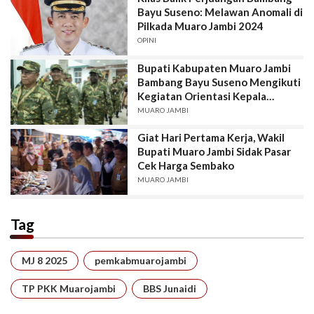
Bayu Suseno: Melawan Anomali di
Pilkada Muaro Jambi 2024
OPINI
Bupati Kabupaten Muaro Jambi
Bambang Bayu Suseno Mengikuti
Kegiatan Orientasi Kepala
Daerah di Akademi Militer
MUARO JAMBI
Giat Hari Pertama Kerja, Wakil
Bupati Muaro Jambi Sidak Pasar
Cek Harga Sembako
MUARO JAMBI
Tag
MJ 8 2025
pemkabmuarojambi
TP PKK Muarojambi
BBS Junaidi