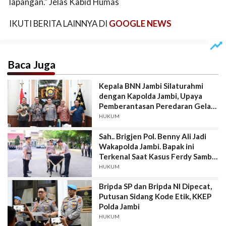
lapangan." Jelas Kabid Humas
IKUTI BERITA LAINNYA DI
GOOGLE NEWS
Baca Juga
Kepala BNN Jambi Silaturahmi
dengan Kapolda Jambi, Upaya
Pemberantasan Peredaran Gelap
Narkoba di wilayah Provinsi
HUKUM
Jambi...Apo Iyo Tuhhhh
Sah.. Brigjen Pol. Benny Ali Jadi
Wakapolda Jambi. Bapak ini
Terkenal Saat Kasus Ferdy Sambo
Terungkap...?
HUKUM
Bripda SP dan Bripda NI Dipecat,
Putusan Sidang Kode Etik, KKEP
Polda Jambi
HUKUM