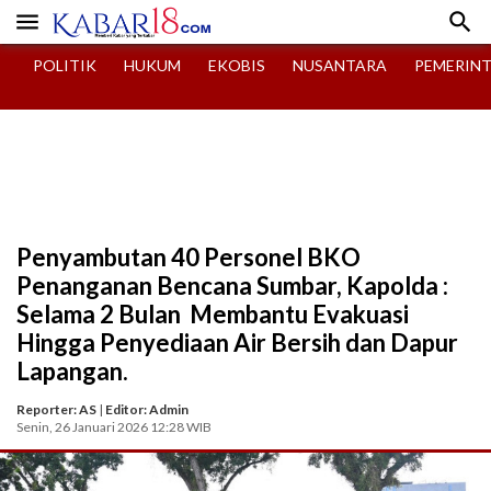


POLITIK
HUKUM
EKOBIS
NUSANTARA
PEMERIN
Penyambutan 40 Personel BKO
Penanganan Bencana Sumbar, Kapolda :
Selama 2 Bulan Membantu Evakuasi
Hingga Penyediaan Air Bersih dan Dapur
Lapangan.
Reporter: AS
|
Editor: Admin
Senin, 26 Januari 2026 12:28 WIB