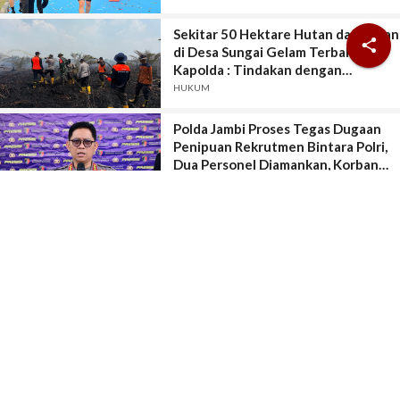
Sekitar 50 Hektare Hutan dan Lahan

di Desa Sungai Gelam Terbakar,
Kapolda : Tindakan dengan
Pemadaman dan Penegakan Hukum.
HUKUM
Penyidikan Dimulai.
Polda Jambi Proses Tegas Dugaan
Penipuan Rekrutmen Bintara Polri,
Dua Personel Diamankan, Korban
Dari Rakyat Biasa Hingga Perwira,
HUKUM
Kerugian Miliar Rupiah.
Dua Lagu Karya Pangdam
VI/Mulawarman Mayjen TNI Krido
Pramono Jadi Ikon Singing
Competition HUT Ke-81 RI
NUSANTARA
Hadapi Modus Penipuan Canggih,
Satgas PASTI Perkuat Sinergi 25
Lembaga dan Operasionalkan
Sistem Anti-Scam
HUKUM