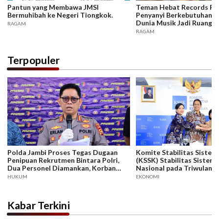
Pantun yang Membawa JMSI
Teman Hebat Records Rili
Bermuhibah ke Negeri Tiongkok.
Penyanyi Berkebutuhan K
Dunia Musik Jadi Ruang In
RAGAM
Berkarya
RAGAM
Terpopuler
Polda Jambi Proses Tegas Dugaan
Komite Stabilitas Siste
Penipuan Rekrutmen Bintara Polri,
(KSSK) Stabilitas Sistem
Dua Personel Diamankan, Korban
Nasional pada Triwulan II
Dari Rakyat Biasa Hingga Perwira,
Terjaga di Tengah Menin
HUKUM
EKONOMI
Kerugian Miliar Rupiah.
Ketidakpastian Ekonomi 
Kabar Terkini