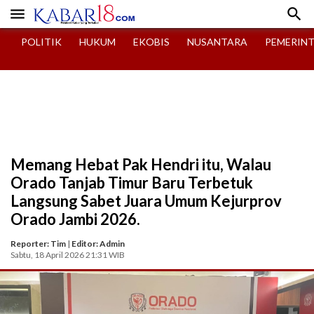


POLITIK
HUKUM
EKOBIS
NUSANTARA
PEMERIN
Memang Hebat Pak Hendri itu, Walau
Orado Tanjab Timur Baru Terbetuk
Langsung Sabet Juara Umum Kejurprov
Orado Jambi 2026.
Reporter: Tim
|
Editor: Admin
Sabtu, 18 April 2026 21:31 WIB