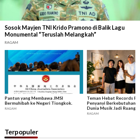
Sosok Mayjen TNI Krido Pramono di Balik Lagu
Monumental “Teruslah Melangkah”
RAGAM
Pantun yang Membawa JMSI
Teman Hebat Records Rili
Bermuhibah ke Negeri Tiongkok.
Penyanyi Berkebutuhan K
Dunia Musik Jadi Ruang In
RAGAM
Berkarya
RAGAM
Terpopuler