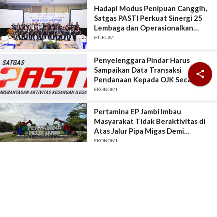
Hadapi Modus Penipuan Canggih,
Satgas PASTI Perkuat Sinergi 25
Lembaga dan Operasionalkan
Sistem Anti-Scam
HUKUM
Penyelenggara Pindar Harus
Sampaikan Data Transaksi

Pendanaan Kepada OJK Secara
Lengkap, Akurat, Terkini, Utuh, dan
EKONOMI
Tepat Waktu
Pertamina EP Jambi Imbau
Masyarakat Tidak Beraktivitas di
Atas Jalur Pipa Migas Demi
Keselamatan Bersama
EKONOMI
Kabar Lainnya
Redaksi
|
Kontak
|
Tentang Kami