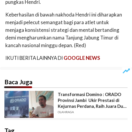
pungkas Hendri.
Keberhasilan di bawah nakhoda Hendri ini diharapkan
menjadi pelecut semangat bagi para atlet untuk
menjaga konsistensi strategi dan mental bertanding
demi mengharumkan nama Tanjung Jabung Timur di
kancah nasional minggu depan. (Red)
IKUTI BERITA LAINNYA DI
GOOGLE NEWS
Baca Juga
Transformasi Domino : ORADO
Provinsi Jambi Ukir Prestasi di
Kejurnas Perdana, Raih Juara Dua
Senior.
OLAHRAGA
Tag