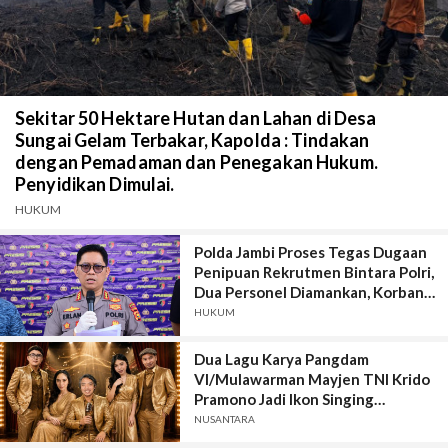
Sekitar 50 Hektare Hutan dan Lahan di Desa
Sungai Gelam Terbakar, Kapolda : Tindakan
dengan Pemadaman dan Penegakan Hukum.
Penyidikan Dimulai.
HUKUM
Polda Jambi Proses Tegas Dugaan
Penipuan Rekrutmen Bintara Polri,
Dua Personel Diamankan, Korban
Dari Rakyat Biasa Hingga Perwira,
HUKUM
Kerugian Miliar Rupiah.
Dua Lagu Karya Pangdam
VI/Mulawarman Mayjen TNI Krido
Pramono Jadi Ikon Singing
Competition HUT Ke-81 RI
NUSANTARA