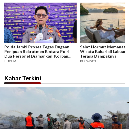
Polda Jambi Proses Tegas Dugaan
Selat Hormuz Memanas, B
Penipuan Rekrutmen Bintara Polri,
Wisata Bahari di Labuan 
Dua Personel Diamankan, Korban
Terasa Dampaknya
Dari Rakyat Biasa Hingga Perwira,
HUKUM
PARIWISATA
Kerugian Miliar Rupiah.
Kabar Terkini