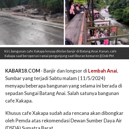
Kiri, bangunan cafe Xakapa lenyap ditelan banjir di Batang Anai. Kanan, cafe
Xakapa saat beroperasi ramai pengunjung saat liburan kemaren || Dok PM
KABAR18.COM
- Banjir dan longsor di
Lembah Anai
,
Sumbar yang terjadi Sabtu malam ( 11/5/2024)
menyapu beberapa bangunan yang selama ini berada di
sepadan Sungai Batang Anai. Salah satunya bangunan
cafe Xakapa.
Khusus cafe Xakapa sudah ada rencana akan dibongkar
oleh Pemda atas rekomendasi Dewan Sumber Daya Air
(DSDA) Sumatra Barat.