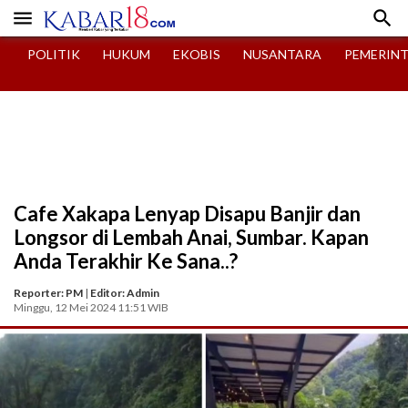


POLITIK
HUKUM
EKOBIS
NUSANTARA
PEMERIN
Cafe Xakapa Lenyap Disapu Banjir dan
Longsor di Lembah Anai, Sumbar. Kapan
Anda Terakhir Ke Sana..?
Reporter: PM
|
Editor: Admin
Minggu, 12 Mei 2024 11:51 WIB