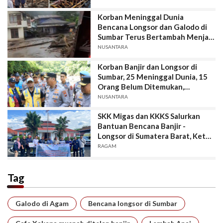
Korban Meninggal Dunia
Bencana Longsor dan Galodo di
Sumbar Terus Bertambah Menjadi
15 Orang dan 17 Luka
NUSANTARA
Berat/Ringan.
Korban Banjir dan Longsor di
Sumbar, 25 Meninggal Dunia, 15
Orang Belum Ditemukan,
Wakapolda Sumbar : Mari Kita
NUSANTARA
Berdoa, Semoga Tidak Ada Lagi
SKK Migas dan KKKS Salurkan
Bencana
Bantuan Bencana Banjir -
Longsor di Sumatera Barat, Ketua
Forum Jurnalis Migas, Mursyid
RAGAM
Sonsang, Terima Kasih Balambun
Kepada SKK Migas dan KKKS.
Tag
Galodo di Agam
Bencana longsor di Sumbar