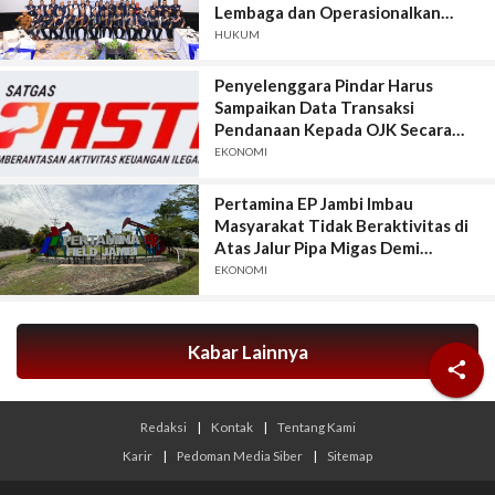
Lembaga dan Operasionalkan
Sistem Anti-Scam
HUKUM
Penyelenggara Pindar Harus
Sampaikan Data Transaksi
Pendanaan Kepada OJK Secara
Lengkap, Akurat, Terkini, Utuh, dan
EKONOMI
Tepat Waktu
Pertamina EP Jambi Imbau
Masyarakat Tidak Beraktivitas di
Atas Jalur Pipa Migas Demi
Keselamatan Bersama
EKONOMI
Kabar Lainnya

Redaksi
|
Kontak
|
Tentang Kami
Karir
|
Pedoman Media Siber
|
Sitemap