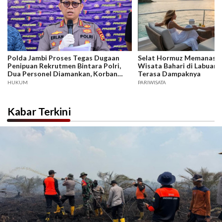
Polda Jambi Proses Tegas Dugaan
Selat Hormuz Memanas, B
Penipuan Rekrutmen Bintara Polri,
Wisata Bahari di Labuan 
Dua Personel Diamankan, Korban
Terasa Dampaknya
Dari Rakyat Biasa Hingga Perwira,
HUKUM
PARIWISATA
Kerugian Miliar Rupiah.
Kabar Terkini