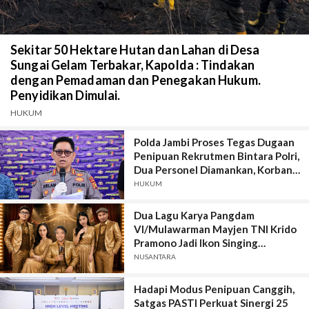
Sekitar 50 Hektare Hutan dan Lahan di Desa
Sungai Gelam Terbakar, Kapolda : Tindakan
dengan Pemadaman dan Penegakan Hukum.
Penyidikan Dimulai.
HUKUM
Polda Jambi Proses Tegas Dugaan
Penipuan Rekrutmen Bintara Polri,
Dua Personel Diamankan, Korban
Dari Rakyat Biasa Hingga Perwira,
HUKUM
Kerugian Miliar Rupiah.
Dua Lagu Karya Pangdam
VI/Mulawarman Mayjen TNI Krido
Pramono Jadi Ikon Singing
Competition HUT Ke-81 RI
NUSANTARA
Hadapi Modus Penipuan Canggih,
Satgas PASTI Perkuat Sinergi 25