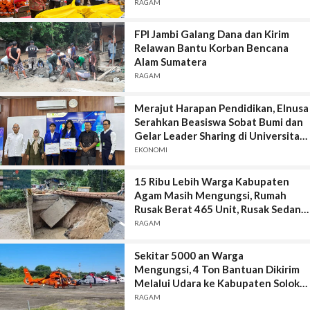
Aceh, Sumut dan Sumbar
RAGAM
FPI Jambi Galang Dana dan Kirim
Relawan Bantu Korban Bencana
Alam Sumatera
RAGAM
Merajut Harapan Pendidikan, Elnusa
Serahkan Beasiswa Sobat Bumi dan
Gelar Leader Sharing di Universitas
PERTAMINA
EKONOMI
15 Ribu Lebih Warga Kabupaten
Agam Masih Mengungsi, Rumah
Rusak Berat 465 Unit, Rusak Sedang
188 Unit dan Rusak Ringan 406 Unit.
RAGAM
Sekitar 5000 an Warga
Mengungsi, 4 Ton Bantuan Dikirim
Melalui Udara ke Kabupaten Solok-
Pasaman Barat-Agam.
RAGAM