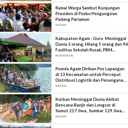
Ramai Warga Sambut Kunjungan
Presiden di Posko Pengungsian
Padang Pariaman
RAGAM
Kabupaten Agam : Guru Meninggal
Dunia 3 orang, Hilang 5 orang dan 96
Fasilitas Sekolah Rusak, PBM
Diliburkan Hingga 3 Desember 2025
PENDIDIKAN
Pemda Agam Dirikan Pos Lapangan
di 13 Kecamatan untuk Percepat
Distribusi Logistik dan Penanganan
Bencana
RAGAM
Korban Meninggal Dunia Akibat
Bencana Banjir dan Longsor di
Sumut 217 Jiwa, Sumbar 129 Jiwa
dan Aceh 96 Jiwa.
RAGAM