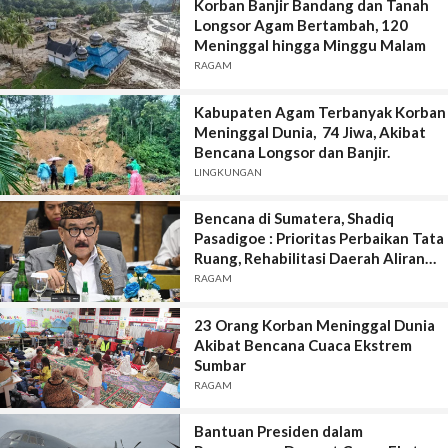
Korban Banjir Bandang dan Tanah
Longsor Agam Bertambah, 120
Meninggal hingga Minggu Malam
RAGAM
Kabupaten Agam Terbanyak Korban
Meninggal Dunia, 74 Jiwa, Akibat
Bencana Longsor dan Banjir.
LINGKUNGAN
Bencana di Sumatera, Shadiq
Pasadigoe : Prioritas Perbaikan Tata
Ruang, Rehabilitasi Daerah Aliran
Sungai, Penghijauan Lahan Kritis.
RAGAM
23 Orang Korban Meninggal Dunia
Akibat Bencana Cuaca Ekstrem
Sumbar
RAGAM
Bantuan Presiden dalam