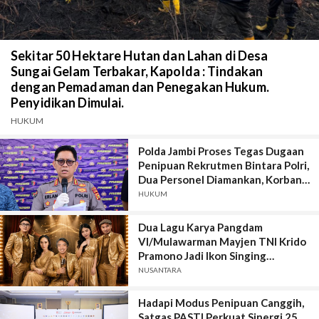
Sekitar 50 Hektare Hutan dan Lahan di Desa
Sungai Gelam Terbakar, Kapolda : Tindakan
dengan Pemadaman dan Penegakan Hukum.
Penyidikan Dimulai.
HUKUM
Polda Jambi Proses Tegas Dugaan
Penipuan Rekrutmen Bintara Polri,
Dua Personel Diamankan, Korban
Dari Rakyat Biasa Hingga Perwira,
HUKUM
Kerugian Miliar Rupiah.
Dua Lagu Karya Pangdam
VI/Mulawarman Mayjen TNI Krido
Pramono Jadi Ikon Singing
Competition HUT Ke-81 RI
NUSANTARA
Hadapi Modus Penipuan Canggih,
Satgas PASTI Perkuat Sinergi 25