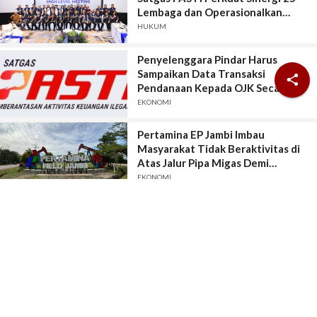
Lembaga dan Operasionalkan
Sistem Anti-Scam
HUKUM
Penyelenggara Pindar Harus
Sampaikan Data Transaksi

Pendanaan Kepada OJK Secara
Lengkap, Akurat, Terkini, Utuh, dan
EKONOMI
Tepat Waktu
Pertamina EP Jambi Imbau
Masyarakat Tidak Beraktivitas di
Atas Jalur Pipa Migas Demi
Keselamatan Bersama
EKONOMI
Kabar Lainnya
Redaksi
|
Kontak
|
Tentang Kami
Karir
|
Pedoman Media Siber
|
Sitemap