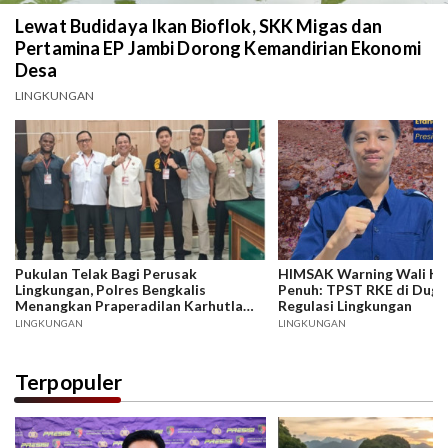
Lewat Budidaya Ikan Bioflok, SKK Migas dan
Pertamina EP Jambi Dorong Kemandirian Ekonomi
Desa
LINGKUNGAN
Pukulan Telak Bagi Perusak
HIMSAK Warning Wali Ko
Lingkungan, Polres Bengkalis
Penuh: TPST RKE di Duga
Menangkan Praperadilan Karhutla
Regulasi Lingkungan
Rupat Utara
LINGKUNGAN
LINGKUNGAN
Terpopuler