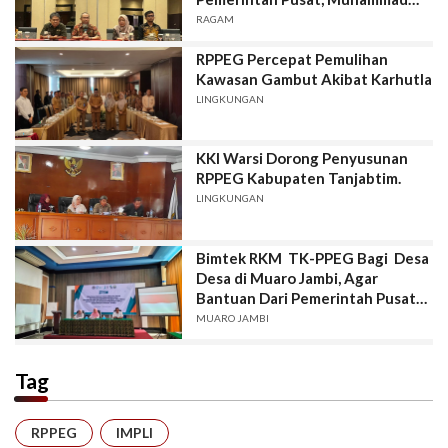
Askary : Jangan Ada
RAGAM
Penyelewengan Dana
RPPEG Percepat Pemulihan
Kawasan Gambut Akibat Karhutla
LINGKUNGAN
KKI Warsi Dorong Penyusunan
RPPEG Kabupaten Tanjabtim.
LINGKUNGAN
Bimtek RKM TK-PPEG Bagi Desa
Desa di Muaro Jambi, Agar
Bantuan Dari Pemerintah Pusat
Digunakan Kegiatan Produktif.
MUARO JAMBI
Tag
RPPEG
IMPLI