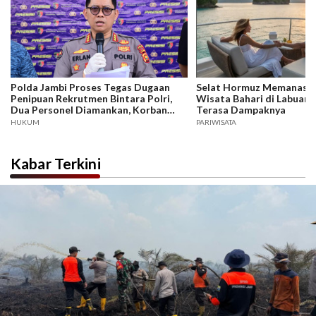
Polda Jambi Proses Tegas Dugaan
Selat Hormuz Memanas, B
Penipuan Rekrutmen Bintara Polri,
Wisata Bahari di Labuan 
Dua Personel Diamankan, Korban
Terasa Dampaknya
Dari Rakyat Biasa Hingga Perwira,
HUKUM
PARIWISATA
Kerugian Miliar Rupiah.
Kabar Terkini