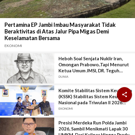
Pertamina EP Jambi Imbau Masyarakat Tidak
Beraktivitas di Atas Jalur Pipa Migas Demi
Keselamatan Bersama
EKONOMI
Heboh Soal Senjata Nuklir Iran,
Omongan Prabowo..Tapi Menurut
Ketua Umum JMSI, DR. Teguh
Santosa, Kutipan yang Viral itu,
DUNIA
Keluar Jauh dari Konteks Asli
Komite Stabilitas Sistem Keuangan

(KSSK) Stabilitas Sistem Keuangan
Nasional pada Triwulan II 2026
Terjaga di Tengah Meningkatnya
EKONOMI
Ketidakpastian Ekonomi Global
Presisi Merdeka Run Polda Jambi
2026, Sambil Menikmati Lapak 30
UMKM, Dari Kuliner Hingga Produk