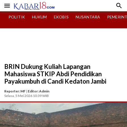


POLITIK
HUKUM
EKOBIS
NUSANTARA
PEMERIN
BRIN Dukung Kuliah Lapangan
Mahasiswa STKIP Abdi Pendidikan
Payakumbuh di Candi Kedaton Jambi
Reporter: MF
|
Editor: Admin
Selasa, 5 Mei 2026 10:39 WIB