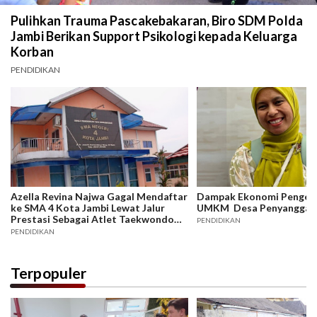
Pulihkan Trauma Pascakebakaran, Biro SDM Polda
Jambi Berikan Support Psikologi kepada Keluarga
Korban
PENDIDIKAN
Azella Revina Najwa Gagal Mendaftar
Dampak Ekonomi Penge
ke SMA 4 Kota Jambi Lewat Jalur
UMKM Desa Penyangga 
Prestasi Sebagai Atlet Taekwondo
PENDIDIKAN
Tingkat Nasional
PENDIDIKAN
Terpopuler