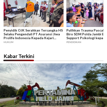
Penyidik OJK Serahkan Tersangka HS
Pulihkan Trauma Pascake
Selaku Pengendali PT Asuransi Jiwa
Biro SDM Polda Jambi Be
Prolife Indonesia Kepada Kejari
Support Psikologi kepada
Jakarta Selatan, Jaksa Penuntut
Korban
HUKUM
PENDIDIKAN
Umum : Berkas Perkara Dinyatakan
Lengkap (P.21)
Kabar Terkini