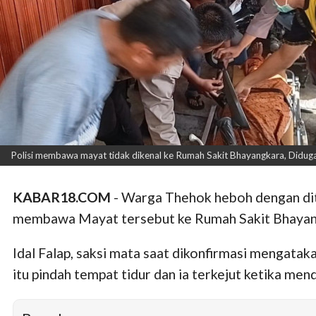
Polisi membawa mayat tidak dikenal ke Rumah Sakit Bhayangkara, Diduga
KABAR18.COM
- Warga Thehok heboh dengan ditem
membawa Mayat tersebut ke Rumah Sakit Bhayan
Idal Falap, saksi mata saat dikonfirmasi mengataka
itu pindah tempat tidur dan ia terkejut ketika me